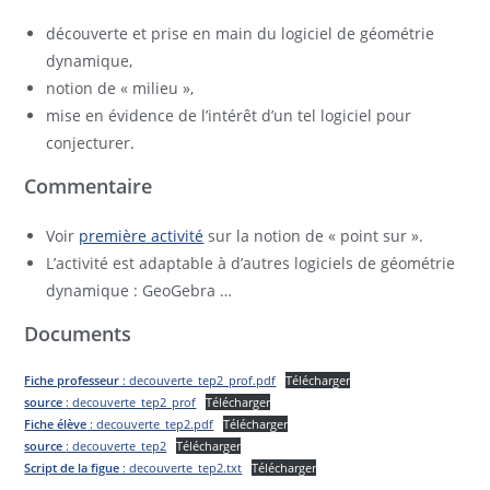
découverte et prise en main du logiciel de géométrie
dynamique,
notion de « milieu »,
mise en évidence de l’intérêt d’un tel logiciel pour
conjecturer.
Commentaire
Voir
première activité
sur la notion de « point sur ».
L’activité est adaptable à d’autres logiciels de géométrie
dynamique : GeoGebra …
Documents
Fiche professeur
: decouverte_tep2_prof.pdf
Télécharger
source
: decouverte_tep2_prof
Télécharger
Fiche élève
: decouverte_tep2.pdf
Télécharger
source
: decouverte_tep2
Télécharger
Script de la figue
: decouverte_tep2.txt
Télécharger