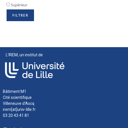
Supérieur
L’IREM, un institut de
Bâtiment M1
Cité scientifique
Villeneuve d’Ascq
irem[at]univ-lille.fr
03 20 43 41 81