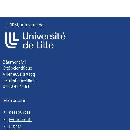
L’IREM, un institut de
Bâtiment M1
Cité scientifique
Villeneuve d’Ascq
irem[at]univ-lille.fr
03 20 43 41 81
Plan du site
Ressources
Evénements
L'IREM