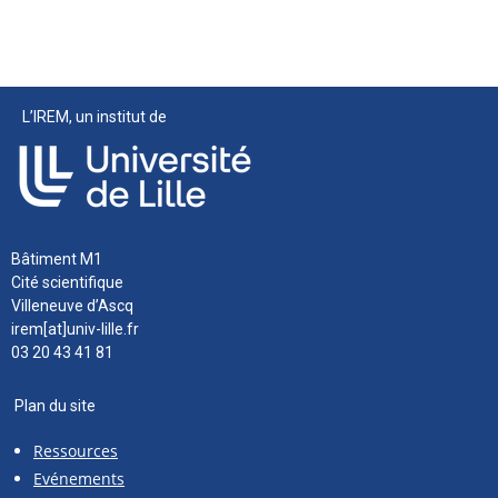
L’IREM, un institut de
Bâtiment M1
Cité scientifique
Villeneuve d’Ascq
irem[at]univ-lille.fr
03 20 43 41 81
Plan du site
Ressources
Evénements