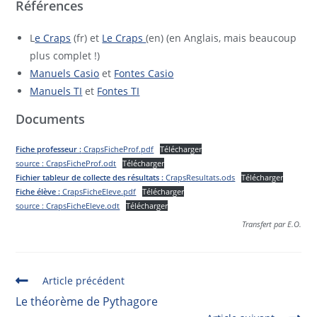
Références
L
e Craps
(fr) et
Le Craps
(en) (en Anglais, mais beaucoup
plus complet !)
Manuels Casio
et
Fontes Casio
Manuels TI
et
Fontes TI
Documents
Fiche professeur :
CrapsFicheProf.pdf
Télécharger
source : CrapsFicheProf.odt
Télécharger
Fichier tableur de collecte des résultats :
CrapsResultats.ods
Télécharger
Fiche élève :
CrapsFicheEleve.pdf
Télécharger
source : CrapsFicheEleve.odt
Télécharger
Transfert par E.O.
Article précédent
Le théorème de Pythagore