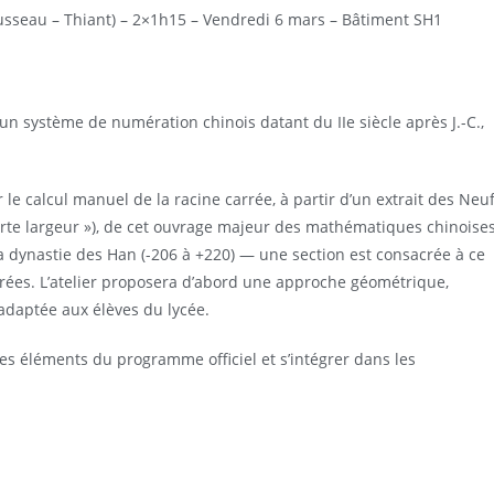
sseau – Thiant) – 2×1h15 – Vendredi 6 mars – Bâtiment SH1
un système de numération chinois datant du IIe siècle après J.-C.,
le calcul manuel de la racine carrée, à partir d’un extrait des Neu
ourte largeur »), de cet ouvrage majeur des mathématiques chinoise
a dynastie des Han (-206 à +220) — une section est consacrée à ce
rrées. L’atelier proposera d’abord une approche géométrique,
adaptée aux élèves du lycée.
des éléments du programme officiel et s’intégrer dans les