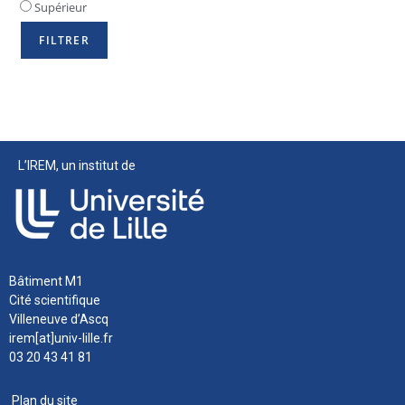
Supérieur
L’IREM, un institut de
Bâtiment M1
Cité scientifique
Villeneuve d’Ascq
irem[at]univ-lille.fr
03 20 43 41 81
Plan du site