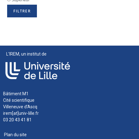
L’IREM, un institut de
Bâtiment M1
Cité scientifique
Villeneuve d’Ascq
irem[at]univ-lille.fr
03 20 43 41 81
Plan du site