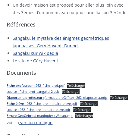
Un devoir maison est proposé pour aller plus loin avec
des 3èmes d’un bon niveau ou pour une liaison 3e/2nde.
Références
Sangaku, le mystère des énigmes géométriques
japonaises. Géry Huvent. Dunod.
Sangaku sur wikipedia
Le site de Géry Huvent
Documents
Fiche professeur :
262_fiche_prof.pdf
Télécharger
source : fiche_prof_sangaku-2.odt
Télécharger
Diaporama professeur
(format LibreOffice) : 262_diaporama.odp
Télécharger
Fiche élève
: 262_fiche_preliminaire_eleve.pdf
Télécharger
source : 262_fiche_preliminaire_eleve.odt
Télécharger
Figure GeoGebra
à manipuler : Wasan.ggb
Télécharger
voir la
version en ligne