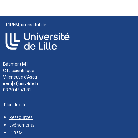
L’IREM, un institut de
Bâtiment M1
Cité scientifique
Villeneuve d’Ascq
irem[at]univ-lille.fr
03 20 43 41 81
Plan du site
Ressources
Evénements
L'IREM